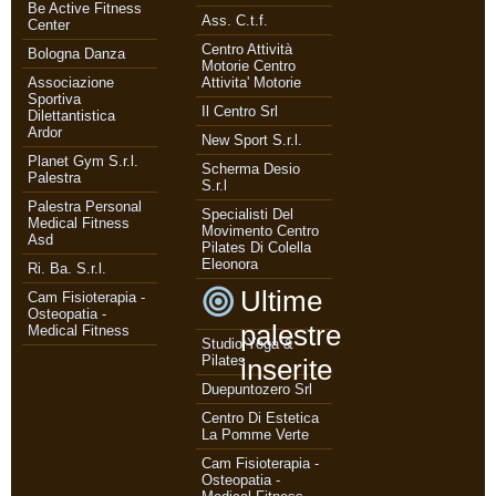
Be Active Fitness
Ass. C.t.f.
Center
Centro Attività
Bologna Danza
Motorie Centro
Associazione
Attivita' Motorie
Sportiva
Il Centro Srl
Dilettantistica
Ardor
New Sport S.r.l.
Planet Gym S.r.l.
Scherma Desio
Palestra
S.r.l
Palestra Personal
Specialisti Del
Medical Fitness
Movimento Centro
Asd
Pilates Di Colella
Eleonora
Ri. Ba. S.r.l.
Ultime
Cam Fisioterapia -
Osteopatia -
palestre
Medical Fitness
Studio Yoga &
Pilates
inserite
Duepuntozero Srl
Centro Di Estetica
La Pomme Verte
Cam Fisioterapia -
Osteopatia -