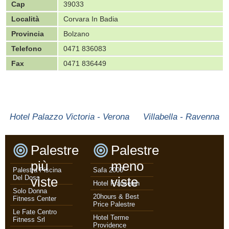
Cap
39033
Località
Corvara In Badia
Provincia
Bolzano
Telefono
0471 836083
Fax
0471 836449
Hotel Palazzo Victoria - Verona
Villabella - Ravenna
Palestre
Palestre
più
meno
Palestra Piscina
Safa 2000
Del Doss
viste
viste
Hotel Francesin
Solo Donna
20hours & Best
Fitness Center
Price Palestre
Le Fate Centro
Hotel Terme
Fitness Srl
Providence