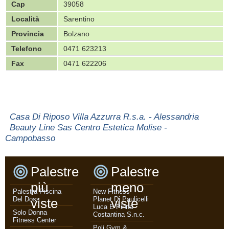
Cap
39058
Località
Sarentino
Provincia
Bolzano
Telefono
0471 623213
Fax
0471 622206
Casa Di Riposo Villa Azzurra R.s.a. - Alessandria
Beauty Line Sas Centro Estetica Molise -
Campobasso
Palestre
Palestre
più
meno
Palestra Piscina
New Fitness
Del Doss
Planet Di Paulicelli
viste
viste
Luca E Pinna
Solo Donna
Costantina S.n.c.
Fitness Center
Poli Gym &