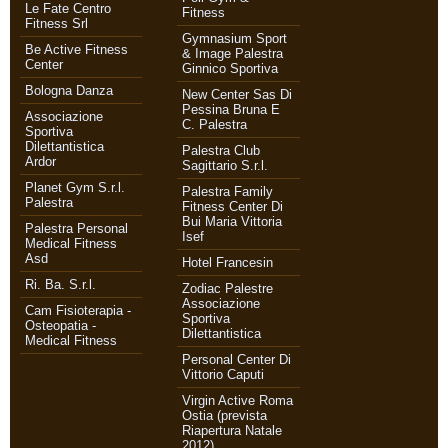
Le Fate Centro
Fitness
Fitness Srl
Gymnasium Sport
Be Active Fitness
& Image Palestra
Center
Ginnico Sportiva
Bologna Danza
New Center Sas Di
Pessina Bruna E
Associazione
C. Palestra
Sportiva
Dilettantistica
Palestra Club
Ardor
Sagittario S.r.l.
Planet Gym S.r.l.
Palestra Family
Palestra
Fitness Center Di
Bui Maria Vittoria
Palestra Personal
Isef
Medical Fitness
Asd
Hotel Francesin
Ri. Ba. S.r.l.
Zodiac Palestre
Associazione
Cam Fisioterapia -
Sportiva
Osteopatia -
Dilettantistica
Medical Fitness
Personal Center Di
Vittorio Caputi
Virgin Active Roma
Ostia (prevista
Riapertura Natale
2012)