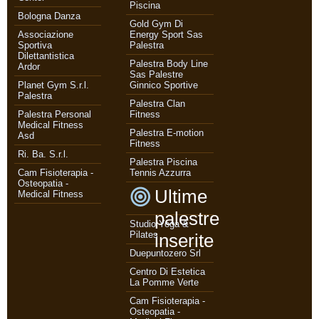
Piscina
Bologna Danza
Gold Gym Di
Associazione
Energy Sport Sas
Sportiva
Palestra
Dilettantistica
Palestra Body Line
Ardor
Sas Palestre
Planet Gym S.r.l.
Ginnico Sportive
Palestra
Palestra Clan
Palestra Personal
Fitness
Medical Fitness
Palestra E-motion
Asd
Fitness
Ri. Ba. S.r.l.
Palestra Piscina
Cam Fisioterapia -
Tennis Azzurra
Osteopatia -
Ultime
Medical Fitness
palestre
Studio Yoga &
Pilates
inserite
Duepuntozero Srl
Centro Di Estetica
La Pomme Verte
Cam Fisioterapia -
Osteopatia -