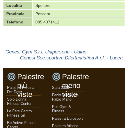
Località
Spoltore
Provincia
Pescara
Telefono
085 4971412
Genesi Gym S.r.l. Unipersona - Udine
Genesi Soc.sportiva Dilettantistica A.r.l. - Lucca
Palestre
Palestre
più
meno
Palestra Piscina
Safa 2000
Del Doss
viste
viste
Fenix Di Ghione
Solo Donna
Fabio Mario
Fitness Center
Poli Gym &
Le Fate Centro
Fitness
Fitness Srl
Palestra Eurosport
Be Active Fitness
Palestra Athena
Center