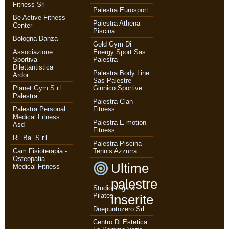
Fitness Srl
Palestra Eurosport
Be Active Fitness
Palestra Athena
Center
Piscina
Bologna Danza
Gold Gym Di
Associazione
Energy Sport Sas
Sportiva
Palestra
Dilettantistica
Palestra Body Line
Ardor
Sas Palestre
Planet Gym S.r.l.
Ginnico Sportive
Palestra
Palestra Clan
Palestra Personal
Fitness
Medical Fitness
Palestra E-motion
Asd
Fitness
Ri. Ba. S.r.l.
Palestra Piscina
Cam Fisioterapia -
Tennis Azzurra
Osteopatia -
Ultime
Medical Fitness
palestre
Studio Yoga &
Pilates
inserite
Duepuntozero Srl
Centro Di Estetica