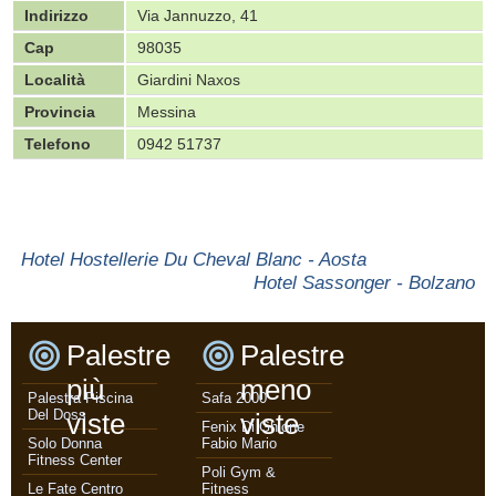
Indirizzo
Via Jannuzzo, 41
Cap
98035
Località
Giardini Naxos
Provincia
Messina
Telefono
0942 51737
Hotel Hostellerie Du Cheval Blanc - Aosta
Hotel Sassonger - Bolzano
Palestre
Palestre
più
meno
Palestra Piscina
Safa 2000
Del Doss
viste
viste
Fenix Di Ghione
Solo Donna
Fabio Mario
Fitness Center
Poli Gym &
Le Fate Centro
Fitness