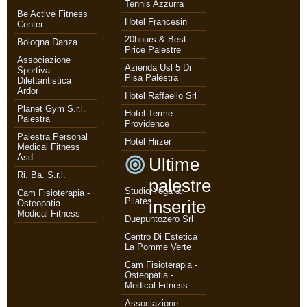
Tennis Azzurra
Be Active Fitness
Hotel Francesin
Center
20hours & Best
Bologna Danza
Price Palestre
Associazione
Azienda Usl 5 Di
Sportiva
Pisa Palestra
Dilettantistica
Ardor
Hotel Raffaello Srl
Planet Gym S.r.l.
Hotel Terme
Palestra
Providence
Palestra Personal
Hotel Hirzer
Medical Fitness
Asd
Ultime
Ri. Ba. S.r.l.
palestre
Studio Yoga &
Cam Fisioterapia -
Pilates
inserite
Osteopatia -
Medical Fitness
Duepuntozero Srl
Centro Di Estetica
La Pomme Verte
Cam Fisioterapia -
Osteopatia -
Medical Fitness
Associazione