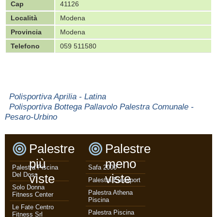
Cap
41126
Località
Modena
Provincia
Modena
Telefono
059 511580
Polisportiva Aprilia - Latina
Polisportiva Bottega Pallavolo Palestra Comunale -
Pesaro-Urbino
Palestre
Palestre
più
meno
Palestra Piscina
Safa 2000
Del Doss
viste
viste
Palestra Eurosport
Solo Donna
Palestra Athena
Fitness Center
Piscina
Le Fate Centro
Palestra Piscina
Fitness Srl