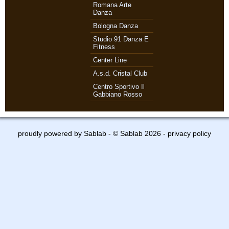
Romana Arte
Danza
Bologna Danza
Studio 91 Danza E
Fitness
Center Line
A.s.d. Cristal Club
Centro Sportivo Il
Gabbiano Rosso
proudly powered by
Sablab
- © Sablab 2026 -
privacy policy