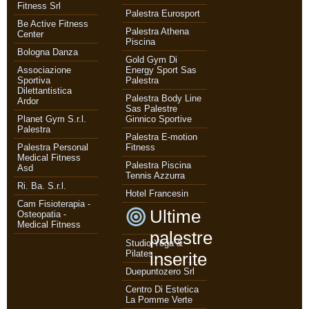
Fitness Srl
Palestra Eurosport
Be Active Fitness
Palestra Athena
Center
Piscina
Bologna Danza
Gold Gym Di
Associazione
Energy Sport Sas
Sportiva
Palestra
Dilettantistica
Palestra Body Line
Ardor
Sas Palestre
Planet Gym S.r.l.
Ginnico Sportive
Palestra
Palestra E-motion
Palestra Personal
Fitness
Medical Fitness
Palestra Piscina
Asd
Tennis Azzurra
Ri. Ba. S.r.l.
Hotel Francesin
Cam Fisioterapia -
Ultime
Osteopatia -
Medical Fitness
palestre
Studio Yoga &
Pilates
inserite
Duepuntozero Srl
Centro Di Estetica
La Pomme Verte