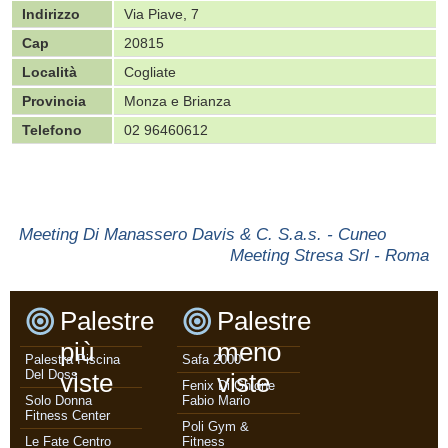
Indirizzo
Via Piave, 7
Cap
20815
Località
Cogliate
Provincia
Monza e Brianza
Telefono
02 96460612
Meeting Di Manassero Davis & C. S.a.s. - Cuneo
Meeting Stresa Srl - Roma
Palestre
Palestre
più
meno
Palestra Piscina
Safa 2000
Del Doss
viste
viste
Fenix Di Ghione
Solo Donna
Fabio Mario
Fitness Center
Poli Gym &
Le Fate Centro
Fitness