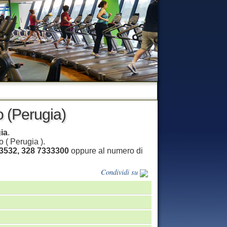
o (Perugia)
ia
.
 ( Perugia ).
3532, 328 7333300
oppure al numero di
Condividi su