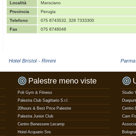
Località
Marsciano
Provincia
Perugia
Telefono
075 8743532, 328 7333300
Fax
075 8748048
Hotel Bristol - Rimini
Parma 
Palestre meno viste
U
Poli Gym & Fitness
Studio 
Palestra Club Sagittario S.r.l.
Duepunt
20hours & Best Price Palestre
Centro 
Palestra Junior Club
Cam Fis
Centro Benessere Lecamp
Associ
Hotel Acquario Snc
Bologn