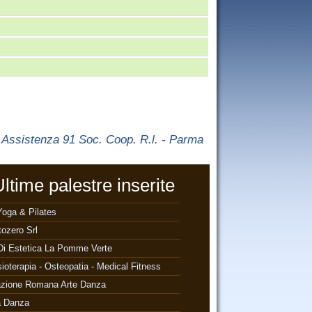
Assistenza 91 Soc. Coop. R.l. - Parma
ltime palestre inserite
Yoga & Pilates
ozero Srl
Di Estetica La Pomme Verte
ioterapia - Osteopatia - Medical Fitness
azione Romana Arte Danza
a Danza