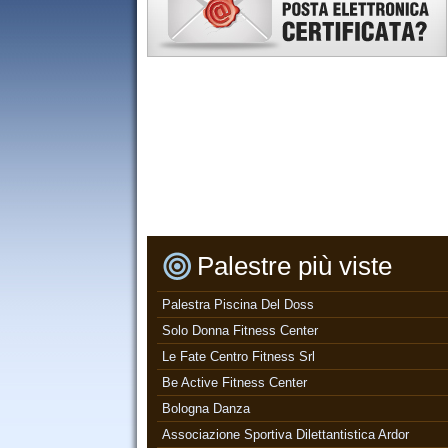
Palestre più viste
Palestra Piscina Del Doss
Solo Donna Fitness Center
Le Fate Centro Fitness Srl
Be Active Fitness Center
Bologna Danza
Associazione Sportiva Dilettantistica Ardor