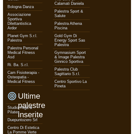
Calamati Daniela
Bologna Danza
Palestra Sport &
Associazione
Salute
Sportiva
Dilettantistica
Palestra Athena
Ardor
Piscina
Planet Gym S.r.l.
Gold Gym Di
Palestra
Energy Sport Sas
Palestra
Palestra Personal
Medical Fitness
Gymnasium Sport
Asd
& Image Palestra
Ginnico Sportiva
Ri. Ba. S.r.l.
Palestra Club
Cam Fisioterapia -
Sagittario S.r.l.
Osteopatia -
Medical Fitness
Centro Sportivo La
Pineta
Ultime
palestre
Studio Yoga &
Pilates
inserite
Duepuntozero Srl
Centro Di Estetica
La Pomme Verte