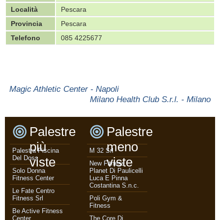
Località
Pescara
Provincia
Pescara
Telefono
085 4225677
Magic Athletic Center - Napoli
Milano Health Club S.r.l. - Milano
Palestre
Palestre
più
meno
Palestra Piscina
M 32 Srl
Del Doss
viste
viste
New Fitness
Solo Donna
Planet Di Paulicelli
Fitness Center
Luca E Pinna
Costantina S.n.c.
Le Fate Centro
Fitness Srl
Poli Gym &
Fitness
Be Active Fitness
Center
The Core Di