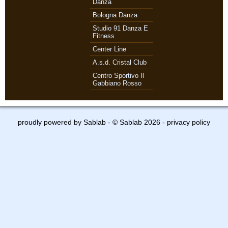
Danza
Bologna Danza
Studio 91 Danza E
Fitness
Center Line
A.s.d. Cristal Club
Centro Sportivo Il
Gabbiano Rosso
proudly powered by
Sablab
- © Sablab 2026 -
privacy policy