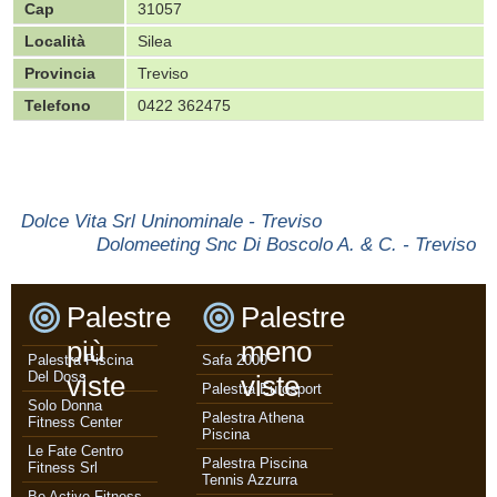
Cap
31057
Località
Silea
Provincia
Treviso
Telefono
0422 362475
Dolce Vita Srl Uninominale - Treviso
Dolomeeting Snc Di Boscolo A. & C. - Treviso
Palestre
Palestre
più
meno
Palestra Piscina
Safa 2000
Del Doss
viste
viste
Palestra Eurosport
Solo Donna
Palestra Athena
Fitness Center
Piscina
Le Fate Centro
Palestra Piscina
Fitness Srl
Tennis Azzurra
Be Active Fitness