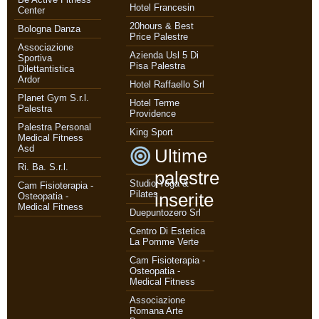
Hotel Francesin
Center
20hours & Best
Bologna Danza
Price Palestre
Associazione
Azienda Usl 5 Di
Sportiva
Pisa Palestra
Dilettantistica
Ardor
Hotel Raffaello Srl
Planet Gym S.r.l.
Hotel Terme
Palestra
Providence
Palestra Personal
King Sport
Medical Fitness
Asd
Ultime
Ri. Ba. S.r.l.
palestre
Studio Yoga &
Cam Fisioterapia -
Pilates
inserite
Osteopatia -
Medical Fitness
Duepuntozero Srl
Centro Di Estetica
La Pomme Verte
Cam Fisioterapia -
Osteopatia -
Medical Fitness
Associazione
Romana Arte